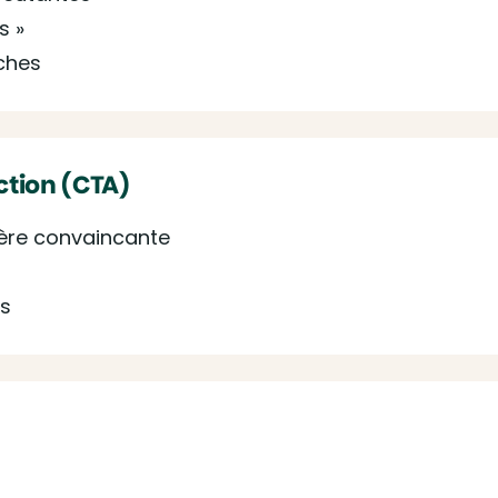
s »
ches
Action (CTA)
ière convaincante
ts