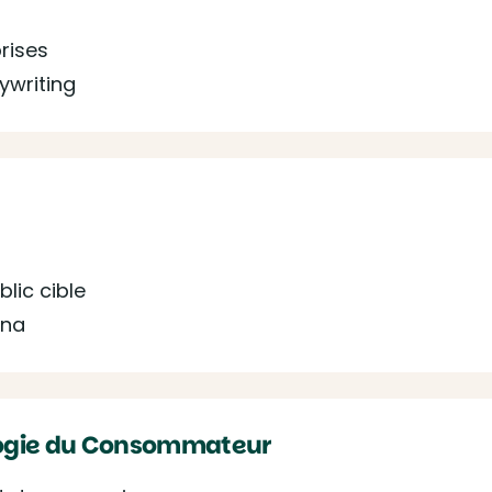
rises
ywriting
blic cible
ona
logie du Consommateur