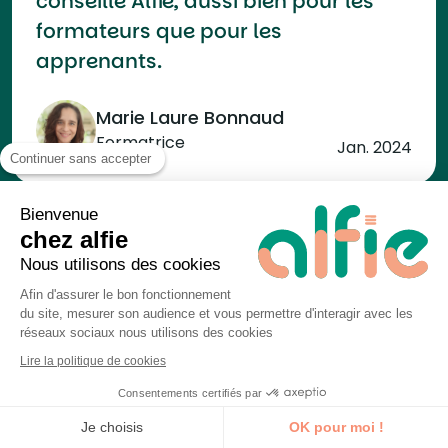
conseille Alfie, aussi bien pour les
formateurs que pour les
apprenants.
Marie Laure Bonnaud
Formatrice
Jan. 2024
Continuer sans accepter
Bienvenue
chez alfie
Nous utilisons des cookies
Excellent partenaire pour des
Afin d'assurer le bon fonctionnement
formations avec beaucoup
du site, mesurer son audience et vous permettre d'interagir avec les
d’experts formateurs dans leur
réseaux sociaux nous utilisons des cookies
spécialité.
Lire la politique de cookies
Consentements certifiés par
Je découvre la formation
Yannick Bouvard
Je choisis
OK pour moi !
Formateur