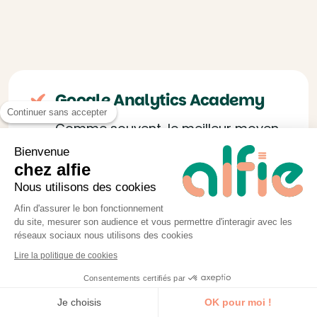
Google Analytics Academy
Continuer sans accepter
Comme souvent, le meilleur moyen
de commencer à se former avec les
Bienvenue
chez alfie
outils Google est de suivre les
Nous utilisons des cookies
formations gratuites du géant
Afin d'assurer le bon fonctionnement
Américain. Ici, la Google Analytics
du site, mesurer son audience et vous permettre d'interagir avec les
Academy permettra au débutant
réseaux sociaux nous utilisons des cookies
d’avoir les bases de travail avant
Lire la politique de cookies
d’aller plus loin.
Consentements certifiés par
Conversion Boosters
Je découvre la formation
Je choisis
OK pour moi !