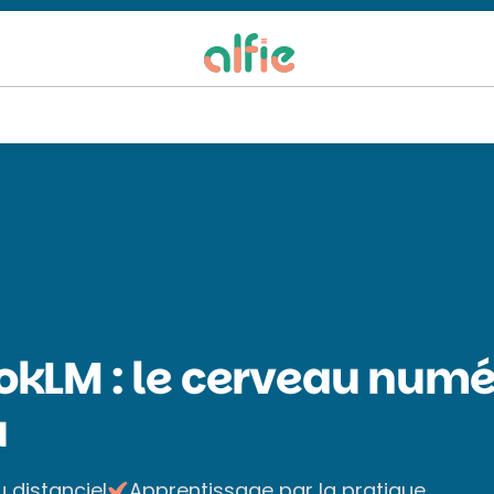
kLM : le cerveau numé
u
u distanciel
Apprentissage par la pratique