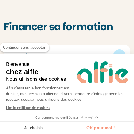
Financer sa formation
Continuer sans accepter
Salarié
Bienvenue
Les formations alfie sont finançables
chez alfie
Nous utilisons des cookies
jusqu’à 100% par les OPCO, l’organisme
financier des salariés du privé.
Afin d'assurer le bon fonctionnement
du site, mesurer son audience et vous permettre d'interagir avec les
Rapprochez-vous de votre RH ou de votre
réseaux sociaux nous utilisons des cookies
dirigeant avec votre projet de formation
Lire la politique de cookies
pour évoquer le budget OPCO disponible.
Consentements certifiés par
Je découvre la formation
Je choisis
OK pour moi !
Toutes les entreprises sont aussi dans