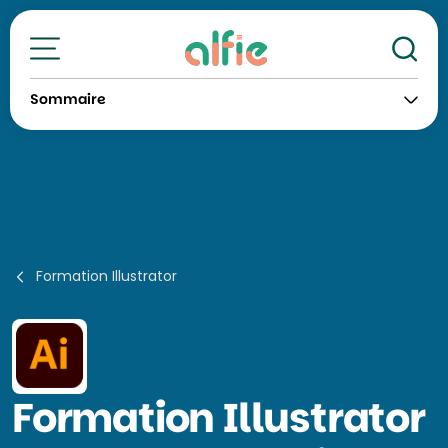
Re
Toutes nos formations
Sommaire
Formation Illustrator
Formation
Illustrator