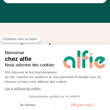
Continuer sans accepter
Nos formations
Bienvenue
Illustrator dans les
chez alfie
autres villes
Nous utilisons des cookies
Afin d'assurer le bon fonctionnement
du site, mesurer son audience et vous permettre d'interagir avec les
réseaux sociaux nous utilisons des cookies
Les villes plébiscitées par nos
Lire la politique de cookies
apprenants
Consentements certifiés par
Je découvre la formation
Formation
Formation
Je choisis
OK pour moi !