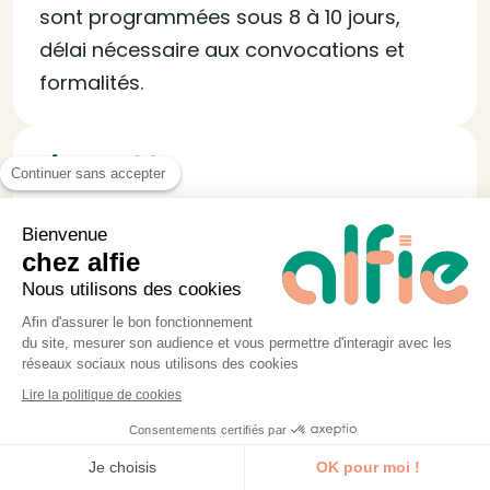
sont programmées sous 8 à 10 jours,
délai nécessaire aux convocations et
formalités.
Finançable
Continuer sans accepter
Certifié QUALIOPI, alfie vous permet de
Bienvenue
faire financer votre formation jusqu’à
chez alfie
100% via les OPCO et vous fournit tous les
Nous utilisons des cookies
documents nécessaires à la demande.
Afin d'assurer le bon fonctionnement
du site, mesurer son audience et vous permettre d'interagir avec les
réseaux sociaux nous utilisons des cookies
Lire la politique de cookies
Consentements certifiés par
Je découvre la formation
Je choisis
OK pour moi !