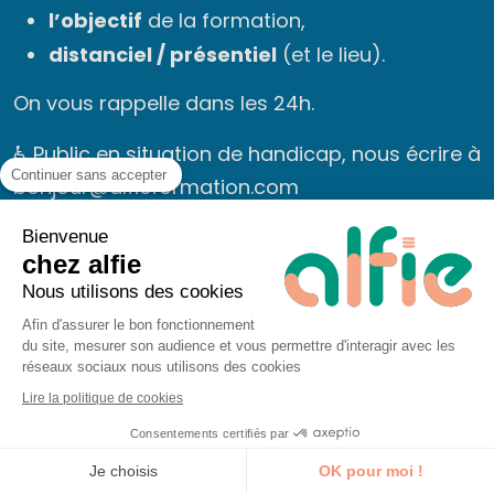
l’objectif
de la formation,
distanciel / présentiel
(et le lieu).
On vous rappelle dans les 24h.
♿ Public en situation de handicap, nous écrire à
Continuer sans accepter
bonjour@alfieformation.com
Bienvenue
chez alfie
Message
Nous utilisons des cookies
Afin d'assurer le bon fonctionnement
du site, mesurer son audience et vous permettre d'interagir avec les
réseaux sociaux nous utilisons des cookies
Lire la politique de cookies
Consentements certifiés par
Je découvre la formation
Je choisis
OK pour moi !