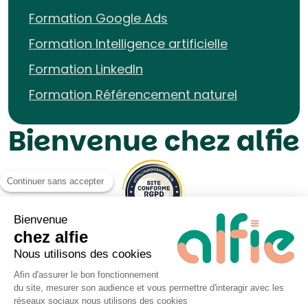
Formation Google Ads
Formation Intelligence artificielle
Formation LinkedIn
Formation Référencement naturel
Bienvenue chez alfie
Continuer sans accepter
Bienvenue
chez alfie
Nous utilisons des cookies
Afin d'assurer le bon fonctionnement
du site, mesurer son audience et vous permettre d'interagir avec les
Mentions légales UP&KO
réseaux sociaux nous utilisons des cookies