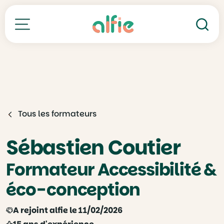
Re
Toutes nos formations
Tous les formateurs
Sébastien Coutier
Formateur Accessibilité &
éco-conception
A rejoint alfie le 11/02/2026