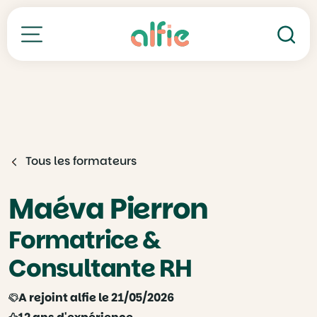
Re
Toutes nos formations
Tous les formateurs
Maéva Pierron
Formatrice &
Consultante RH
A rejoint alfie le 21/05/2026