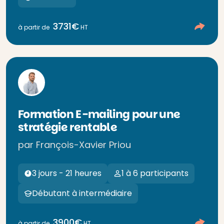
3731€
à partir de
HT
Formation E-mailing pour une
stratégie rentable
par François-Xavier Priou
3 jours - 21 heures
1 à 6 participants
Débutant à intermédiaire
3900€
à partir de
HT