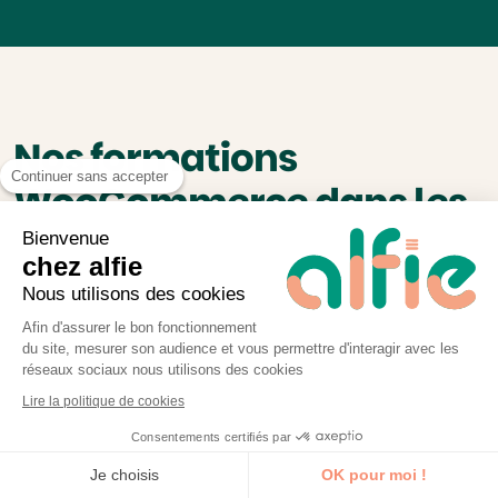
Nos formations
Continuer sans accepter
WooCommerce dans les
autres villes
Bienvenue
chez alfie
Nous utilisons des cookies
Afin d'assurer le bon fonctionnement
Les villes plébiscitées par nos
du site, mesurer son audience et vous permettre d'interagir avec les
apprenants
réseaux sociaux nous utilisons des cookies
Lire la politique de cookies
Formation
Formation
Consentements certifiés par
WooCommerce
WooCommerce
Je découvre la formation
Lyon
Nice
Je choisis
OK pour moi !