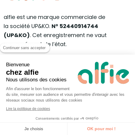
alfie est une marque commerciale de
la société UP&KO.
N° 52440914744
(UP&KO)
. Cet enregistrement ne vaut
pas agrément de l’état.
Continuer sans accepter
Coordonnées
Bienvenue
chez alfie
144, rue Bellamy 44000 Nantes
Nous utilisons des cookies
bonjour@alfieformation.com
Afin d'assurer le bon fonctionnement
du site, mesurer son audience et vous permettre d'interagir avec les
réseaux sociaux nous utilisons des cookies
02 55 99 46 86
Lire la politique de cookies
Consentements certifiés par
Apprenants
Je découvre la formation
Je choisis
OK pour moi !