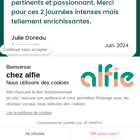
pertinents et passionnant. Merci
pour ces 2 journées intenses mais
tellement enrichissantes.
Julie Doreau
Apprenant
Juin. 2024
Continuer sans accepter
Bienvenue
chez alfie
Nous utilisons des cookies
J’ai effectué ma première formation
Afin d'assurer le bon fonctionnement
avec Alfie sur l’Intelligence Artificielle
du site, mesurer son audience et vous permettre d'interagir avec les
il y a quelques semaine. Tout était
réseaux sociaux nous utilisons des cookies
parfait, bien organisé et l’équipe est
Lire la politique de cookies
vraiment au top !
Consentements certifiés par
Je découvre la formation
Je choisis
OK pour moi !