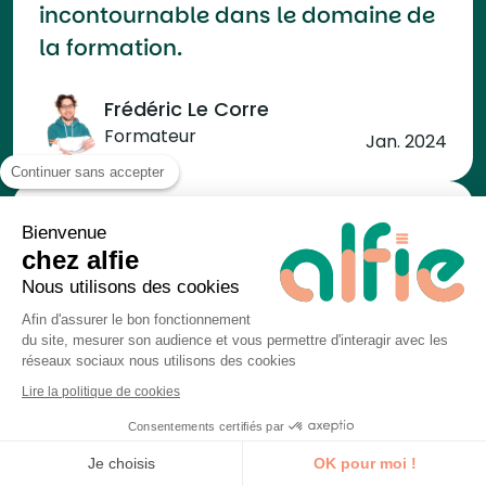
incontournable dans le domaine de
la formation.
Frédéric Le Corre
Formateur
Jan. 2024
Continuer sans accepter
Bienvenue
chez alfie
Première formation donnée avec
Nous utilisons des cookies
Alfie. Un cadre idéal, des
Afin d'assurer le bon fonctionnement
propositions limpides et un
du site, mesurer son audience et vous permettre d'interagir avec les
réseaux sociaux nous utilisons des cookies
accompagnement au top
Lire la politique de cookies
permettent aux formateurs de
Consentements certifiés par
donner le meilleur d’eux-mêmes
Je découvre la formation
Je choisis
OK pour moi !
sans avoir en tête une gestion