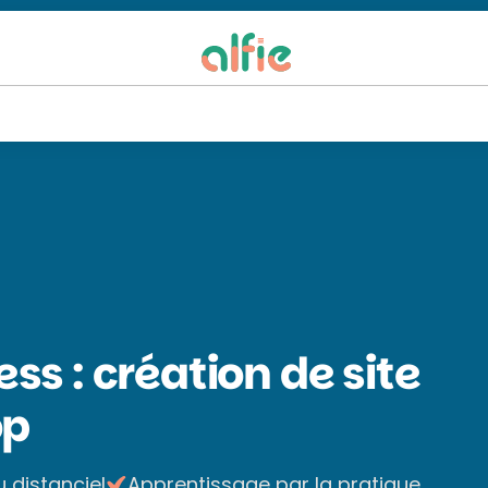
ss : création de site
op
u distanciel
Apprentissage par la pratique