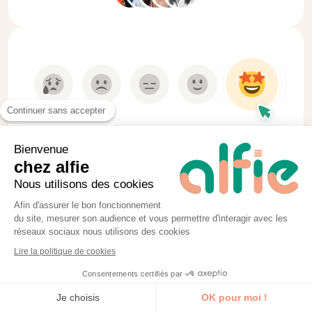
Continuer sans accepter
Toujours à jour
Bienvenue
Un questionnaire de satisfaction et une
chez alfie
étude d’impact à 90 jours remontent vos
Nous utilisons des cookies
retours aux formateurs pour actualiser
Afin d'assurer le bon fonctionnement
du site, mesurer son audience et vous permettre d'interagir avec les
en continu nos modules. Nos sessions
réseaux sociaux nous utilisons des cookies
sont programmées sous 8 à 10 jours,
Lire la politique de cookies
délai nécessaire aux convocations et
Consentements certifiés par
formalités.
Je découvre la formation
Je choisis
OK pour moi !