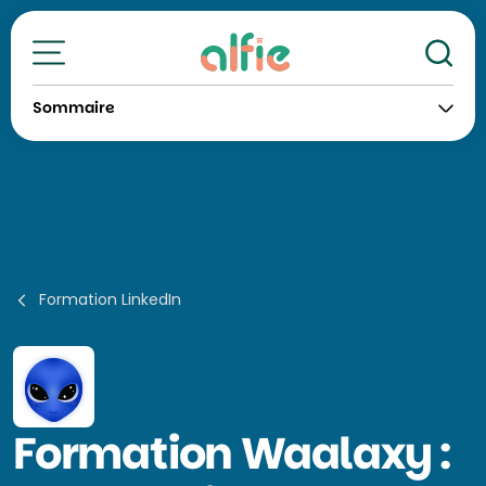
Re
Toutes nos formations
Sommaire
Formation LinkedIn
Formation
Waalaxy :