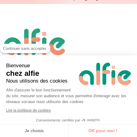
Continuer sans accepter
Bienvenue
alfie est une marque commerciale de
chez alfie
la société UP&KO.
N° 52440914744
Nous utilisons des cookies
(UP&KO)
. Cet enregistrement ne vaut
Afin d'assurer le bon fonctionnement
du site, mesurer son audience et vous permettre d'interagir avec les
pas agrément de l’état.
réseaux sociaux nous utilisons des cookies
Lire la politique de cookies
Coordonnées
Consentements certifiés par
Je découvre la formation
Je choisis
OK pour moi !
144, rue Bellamy 44000 Nantes