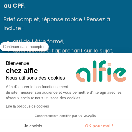
au CPF.
Brief complet, réponse rapide ! Pensez à
inclure :
qui
doit être formé,
Continuer sans accepter
quel niveau
à l’apprenant sur le sujet,
l’objectif
de la formation,
Bienvenue
distanciel / présentiel
(et le lieu).
chez alfie
Nous utilisons des cookies
On vous rappelle dans les 24h.
Afin d'assurer le bon fonctionnement
du site, mesurer son audience et vous permettre d'interagir avec les
♿ Public en situation de handicap, nous écrire à
réseaux sociaux nous utilisons des cookies
bonjour@alfieformation.com
Lire la politique de cookies
Consentements certifiés par
Je découvre la formation
Message
Je choisis
OK pour moi !