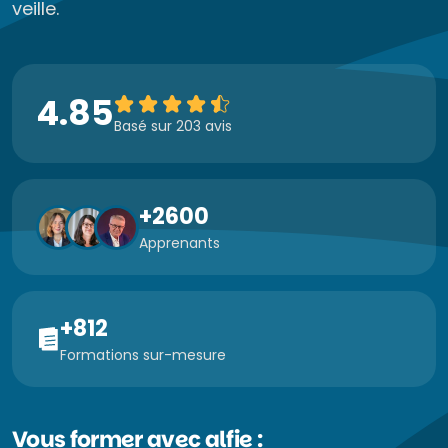
veille.
4.85
Basé sur 203 avis
+2600
Apprenants
+812
Formations sur-mesure
Vous former avec alfie :