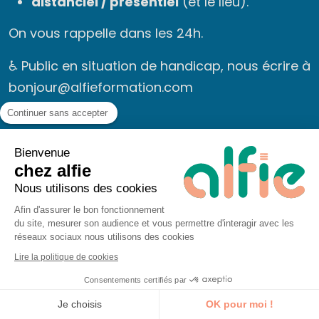
distanciel / présentiel
(et le lieu).
On vous rappelle dans les 24h.
♿ Public en situation de handicap, nous écrire à
bonjour@alfieformation.com
Continuer sans accepter
Message
Bienvenue
chez alfie
Nous utilisons des cookies
Afin d'assurer le bon fonctionnement
du site, mesurer son audience et vous permettre d'interagir avec les
réseaux sociaux nous utilisons des cookies
Lire la politique de cookies
Consentements certifiés par
Je découvre la formation
Je choisis
OK pour moi !