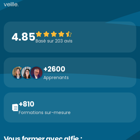
veille.
4.85
Basé sur 203 avis
+2600
Apprenants
+810
Formations sur-mesure
Vous former avec alfie :