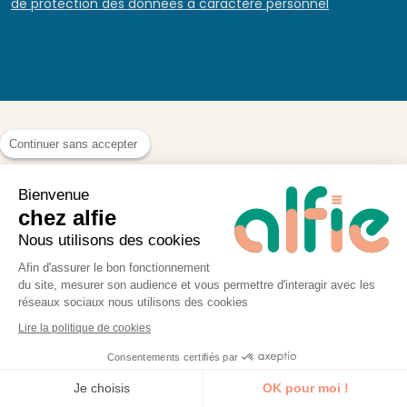
de protection des données à caractère personnel
Continuer sans accepter
Les autres formations
Bienvenue
chez alfie
similaires
Nous utilisons des cookies
Afin d'assurer le bon fonctionnement
du site, mesurer son audience et vous permettre d'interagir avec les
réseaux sociaux nous utilisons des cookies
Lire la politique de cookies
Consentements certifiés par
Je découvre la formation
Formation Réseaux Sociaux : pour
Je choisis
OK pour moi !