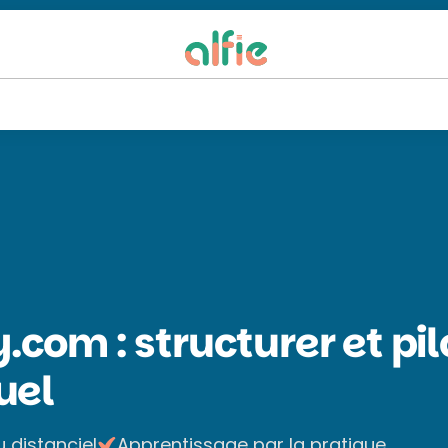
com : structurer et pil
uel
u distanciel
Apprentissage par la pratique