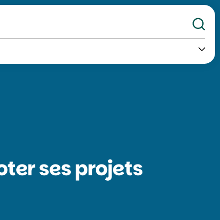
Re
oter ses projets