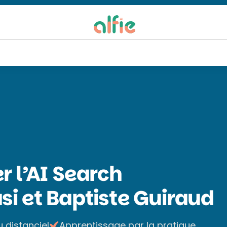
r l’AI Search
si et Baptiste Guiraud
u distanciel
Apprentissage par la pratique