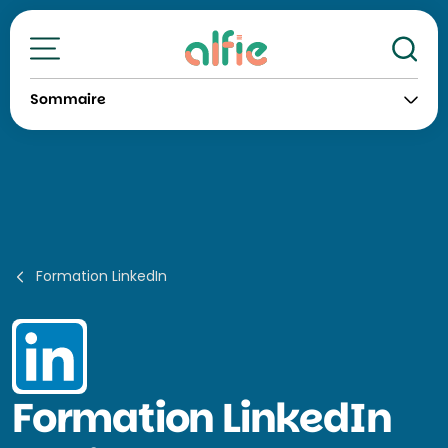
Re
Toutes nos formations
Sommaire
Formation LinkedIn
Formation
LinkedIn