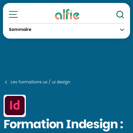
Re
Toutes nos formations
Sommaire
Les formations ux / ui design
Formation
Indesign :