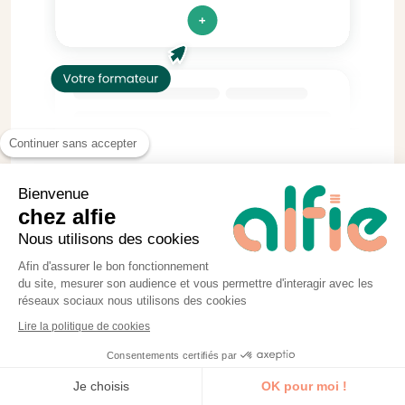
Continuer sans accepter
Bienvenue
chez alfie
Pratique & concret
Nous utilisons des cookies
Tous nos formateurs et formatrices
Afin d'assurer le bon fonctionnement
s’engagent à réaliser au moins 2
du site, mesurer son audience et vous permettre d'interagir avec les
réseaux sociaux nous utilisons des cookies
exercices par séquence de formation.
Lire la politique de cookies
Tous consultants en activité, ils vous
Consentements certifiés par
proposent des études de cas réels.
Je découvre la formation
Je choisis
OK pour moi !