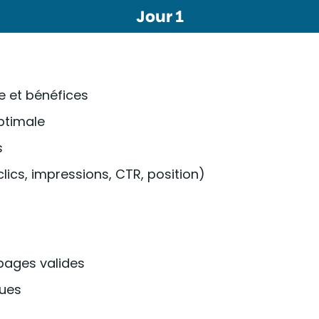
Jour 1
e et bénéfices
optimale
s
ics, impressions, CTR, position)
 pages valides
ques