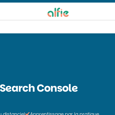
 Search Console
u distanciel
Apprentissage par la pratique