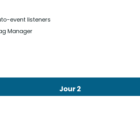
uto-event listeners
Tag Manager
Jour 2