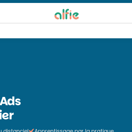
 Ads
ier
u distanciel
Apprentissage par la pratique