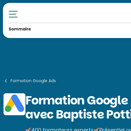
Toutes nos formations
Sommaire
Formation Google Ads
Formation
Google
avec Baptiste Pott
400 formateurs experts
Présentiel o