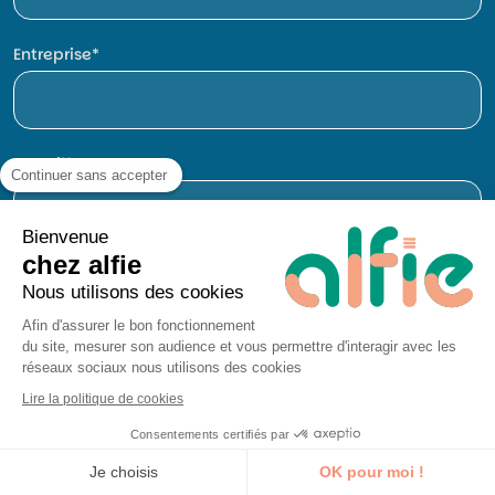
Entreprise
E-mail
Continuer sans accepter
Bienvenue
chez alfie
Téléphone
Nous utilisons des cookies
Afin d'assurer le bon fonctionnement
du site, mesurer son audience et vous permettre d'interagir avec les
réseaux sociaux nous utilisons des cookies
Lire la politique de cookies
Consentements certifiés par
Je découvre la formation
Je choisis
OK pour moi !