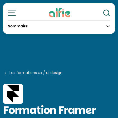
Re
Toutes nos formations
Sommaire
Les formations ux / ui design
Formation
Framer