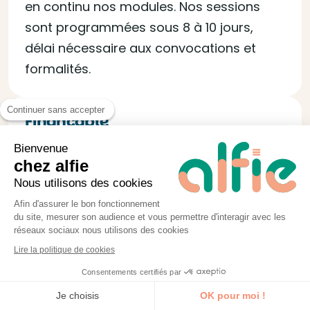
en continu nos modules. Nos sessions
sont programmées sous 8 à 10 jours,
délai nécessaire aux convocations et
formalités.
Continuer sans accepter
Finançable
Certifié QUALIOPI, alfie vous permet de
Bienvenue
chez alfie
faire financer votre formation jusqu’à
Nous utilisons des cookies
100% via les OPCO et vous fournit tous les
Afin d'assurer le bon fonctionnement
documents nécessaires à la demande.
du site, mesurer son audience et vous permettre d'interagir avec les
réseaux sociaux nous utilisons des cookies
Lire la politique de cookies
Consentements certifiés par
Je découvre la formation
Je choisis
OK pour moi !