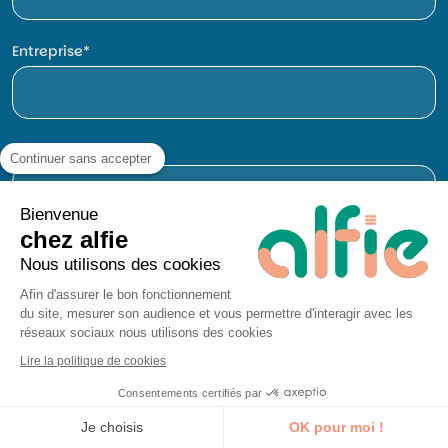
Entreprise
E-mail
Continuer sans accepter
Bienvenue
chez alfie
Téléphone
Nous utilisons des cookies
Afin d'assurer le bon fonctionnement
du site, mesurer son audience et vous permettre d'interagir avec les
réseaux sociaux nous utilisons des cookies
Lire la politique de cookies
Consentements certifiés par
Je découvre la formation
Je choisis
OK pour moi !