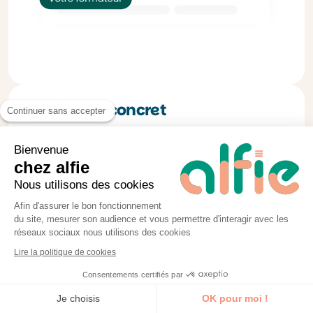
Pratique & concret
Continuer sans accepter
Tous nos formateurs et formatrices
Bienvenue
s’engagent à réaliser au moins 2
chez alfie
exercices par séquence de formation.
Nous utilisons des cookies
Tous consultants en activité, ils vous
Afin d'assurer le bon fonctionnement
proposent des études de cas réels.
du site, mesurer son audience et vous permettre d'interagir avec les
réseaux sociaux nous utilisons des cookies
Lire la politique de cookies
Consentements certifiés par
Je découvre la formation
Je choisis
OK pour moi !