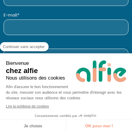
E-mail
Téléphone
Continuer sans accepter
Bienvenue
chez alfie
Nous utilisons des cookies
Afin d'assurer le bon fonctionnement
du site, mesurer son audience et vous permettre d'interagir avec les
réseaux sociaux nous utilisons des cookies
Lire la politique de cookies
Les informations recueillies à partir de ce formulaire sont
Consentements certifiés par
traitées par alfie pour donner suite à votre demande de
Je découvre la formation
contact et dans le cadre de nos activités de prospection.
Je choisis
OK pour moi !
Pour en connaitre plus sur vos droits et la gestion des