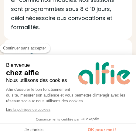
sont programmées sous 8 à 10 jours,
délai nécessaire aux convocations et
formalités.
Finançable
Continuer sans accepter
Certifié QUALIOPI, alfie vous permet de
Bienvenue
faire financer votre formation jusqu’à
chez alfie
100% via les OPCO et vous fournit tous les
Nous utilisons des cookies
documents nécessaires à la demande.
Afin d'assurer le bon fonctionnement
du site, mesurer son audience et vous permettre d'interagir avec les
réseaux sociaux nous utilisons des cookies
Lire la politique de cookies
Consentements certifiés par
Je découvre la formation
Je choisis
OK pour moi !