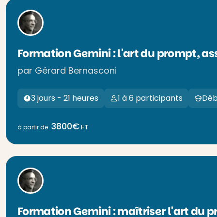
Formation Gemini : l'art du prompt, a
par Gérard Bernasconi
3 jours - 21 heures
1 à 6 participants
Déb
3800€
à partir de
HT
Formation Gemini : maîtriser l'art du 