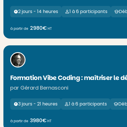
2 jours - 14 heures
1 à 6 participants
Déb
2980€
à partir de
HT
Formation Vibe Coding : maîtriser le 
par Gérard Bernasconi
3 jours - 21 heures
1 à 6 participants
Déb
3980€
à partir de
HT