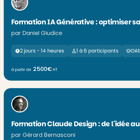
Formation IA Générative : optimiser s
par Daniel Giudice
2 jours - 14 heures
1 à 6 participants
Déb
2500€
à partir de
HT
Formation Claude Design : de l'idée au
par Gérard Bernasconi