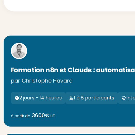
Formation n8n et Claude : automatisa
par Christophe Havard
2 jours - 14 heures
1 à 8 participants
Int
3600€
à partir de
HT