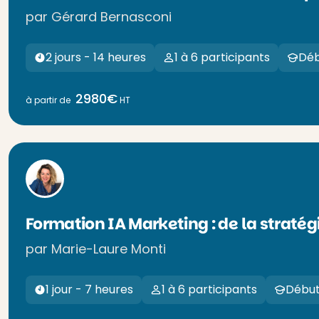
par Gérard Bernasconi
2 jours - 14 heures
1 à 6 participants
Déb
2980€
à partir de
HT
Formation IA Marketing : de la stratég
par Marie-Laure Monti
1 jour - 7 heures
1 à 6 participants
Début