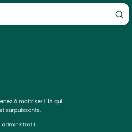
Re
ez à maîtriser l’ IA qui
et surpuissants.
dministratif