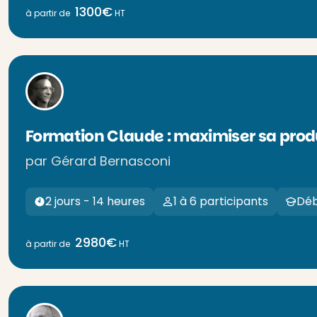
1300€
à partir de
HT
Formation Claude : maximiser sa prod
par Gérard Bernasconi
2 jours - 14 heures
1 à 6 participants
Déb
2980€
à partir de
HT