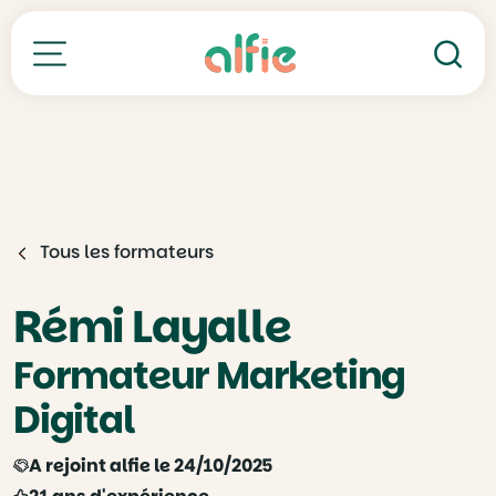
Re
Toutes nos formations
Tous les formateurs
Rémi Layalle
Formateur Marketing
Digital
A rejoint alfie le 24/10/2025