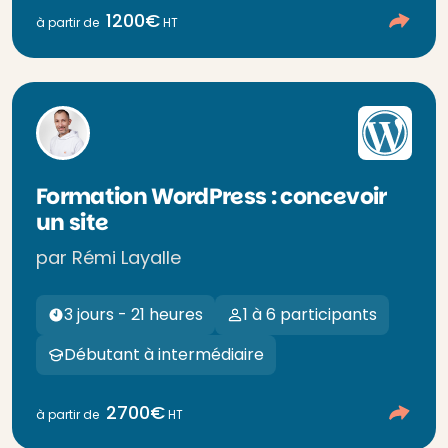
1200€
à partir de
HT
Formation WordPress : concevoir
un site
par Rémi Layalle
3 jours - 21 heures
1 à 6 participants
Débutant à intermédiaire
2700€
à partir de
HT