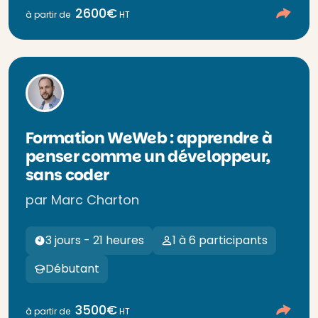
2600€
à partir de
HT
Formation WeWeb : apprendre à
penser comme un développeur,
sans coder
par Marc Charton
3 jours - 21 heures
1 à 6 participants
Débutant
3500€
à partir de
HT