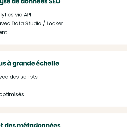
lyse de données SEO
tics via API
vec Data Studio / Looker
ent
us à grande échelle
vec des scripts
 optimisés
 et des métadonnées