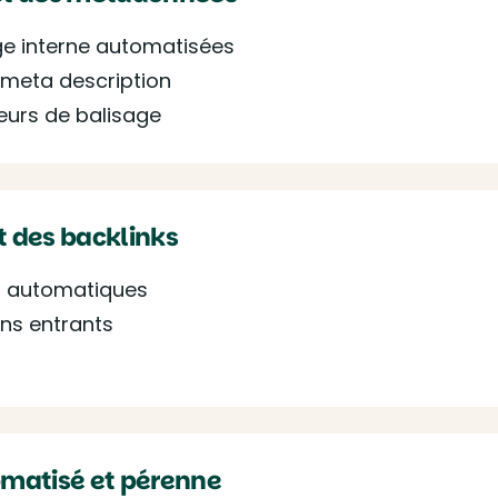
ge interne automatisées
t meta description
reurs de balisage
t des backlinks
t automatiques
ens entrants
omatisé et pérenne