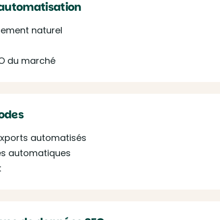
’automatisation
ement naturel
EO du marché
hodes
 exports automatisés
tes automatiques
t