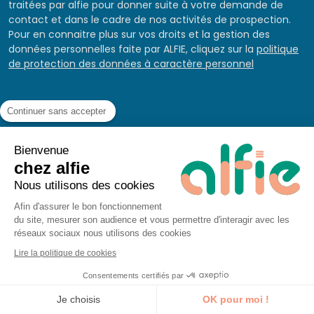
traitées par alfie pour donner suite à votre demande de
contact et dans le cadre de nos activités de prospection.
Pour en connaitre plus sur vos droits et la gestion des
données personnelles faite par ALFIE, cliquez sur la
politique
de protection des données à caractère personnel
Continuer sans accepter
Bienvenue
chez alfie
Nous utilisons des cookies
Les autres formations
Afin d'assurer le bon fonctionnement
du site, mesurer son audience et vous permettre d'interagir avec les
similaires
réseaux sociaux nous utilisons des cookies
Lire la politique de cookies
Consentements certifiés par
Je découvre la formation
Je choisis
OK pour moi !